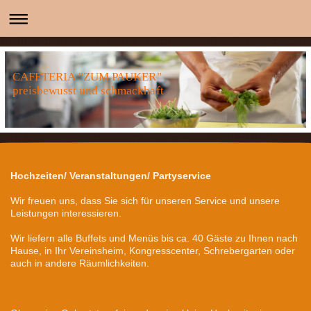
CAFETERIA "ZUM PAUKER"
preisbewusst und schmackhaft
Hochzeiten/ Veranstaltungen/ Partyservice
Wir freuen uns, dass Sie sich für unseren Service und unsere
Leistungen interessieren.
Wir liefern alle Buffets und Menüs bis ca. 40 Gäste zu Ihnen nach
Hause, in Ihr Vereinsheim, Kongresscenter, Schrebergarten oder
auch in andere Räumlichkeiten.